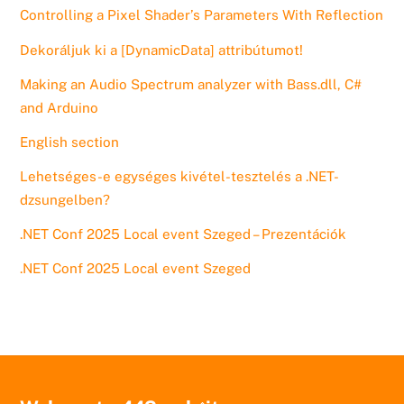
Controlling a Pixel Shader’s Parameters With Reflection
Dekoráljuk ki a [DynamicData] attribútumot!
Making an Audio Spectrum analyzer with Bass.dll, C#
and Arduino
English section
Lehetséges-e egységes kivétel-tesztelés a .NET-
dzsungelben?
.NET Conf 2025 Local event Szeged – Prezentációk
.NET Conf 2025 Local event Szeged
Back