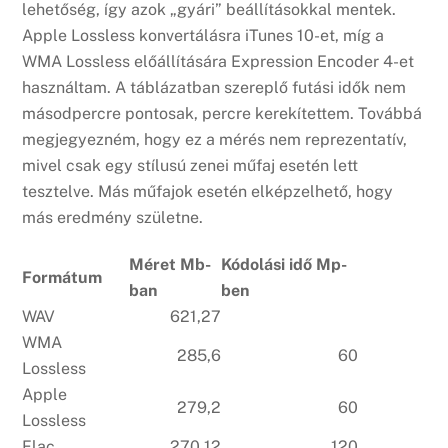
lehetőség, így azok „gyári” beállításokkal mentek.
Apple Lossless konvertálásra iTunes 10-et, míg a
WMA Lossless előállítására Expression Encoder 4-et
használtam. A táblázatban szereplő futási idők nem
másodpercre pontosak, percre kerekítettem. Továbbá
megjegyezném, hogy ez a mérés nem reprezentatív,
mivel csak egy stílusú zenei műfaj esetén lett
tesztelve. Más műfajok esetén elképzelhető, hogy
más eredmény születne.
Méret Mb-
Kódolási idő Mp-
Formátum
ban
ben
WAV
621,27
WMA
285,6
60
Lossless
Apple
279,2
60
Lossless
Flac
270,12
120