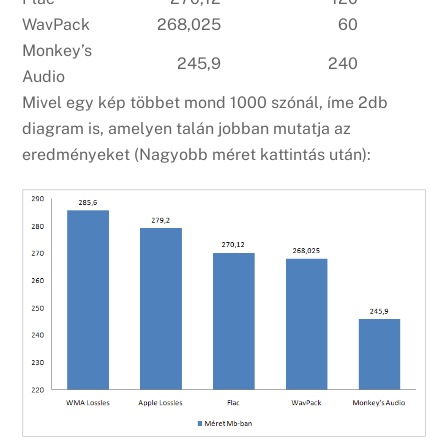
WavPack
268,025
60
Monkey’s
245,9
240
Audio
Mivel egy kép többet mond 1000 szónál, íme 2db
diagram is, amelyen talán jobban mutatja az
eredményeket (Nagyobb méret kattintás után):