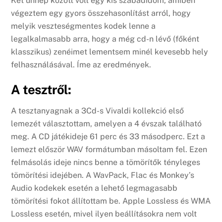
Két ünnep között volt egy kis szabadidőm, amiben
végeztem egy gyors összehasonlítást arról, hogy
melyik veszteségmentes kodek lenne a
legalkalmasabb arra, hogy a még cd-n lévő (főként
klasszikus) zenéimet lementsem minél kevesebb hely
felhasználásával. Íme az eredmények.
A tesztről:
A tesztanyagnak a 3Cd-s Vivaldi kollekció első
lemezét választottam, amelyen a 4 évszak található
meg. A CD játékideje 61 perc és 33 másodperc. Ezt a
lemezt először WAV formátumban másoltam fel. Ezen
felmásolás ideje nincs benne a tömörítők tényleges
tömörítési idejében. A WavPack, Flac és Monkey’s
Audio kodekek esetén a lehető legmagasabb
tömörítési fokot állítottam be. Apple Lossless és WMA
Lossless esetén, mivel ilyen beállításokra nem volt